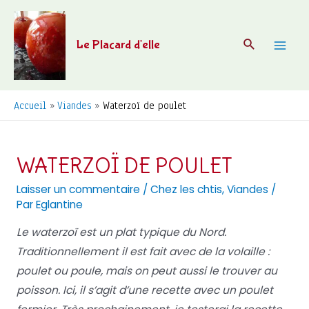
Aller
au
Recherche
Le Placard d'elle
contenu
Mai
Men
Accueil
Viandes
Waterzoï de poulet
WATERZOÏ DE POULET
Laisser un commentaire
/
Chez les chtis
,
Viandes
/
Par
Eglantine
Le waterzoï est un plat typique du Nord.
Traditionnellement il est fait avec de la volaille :
poulet ou poule, mais on peut aussi le trouver au
poisson. Ici, il s’agit d’une recette avec un poulet