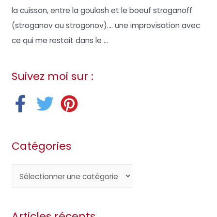
la cuisson, entre la goulash et le boeuf stroganoff
(stroganov ou strogonov).… une improvisation avec
ce qui me restait dans le ...
Suivez moi sur :
Catégories
C
a
t
Articles récents
é