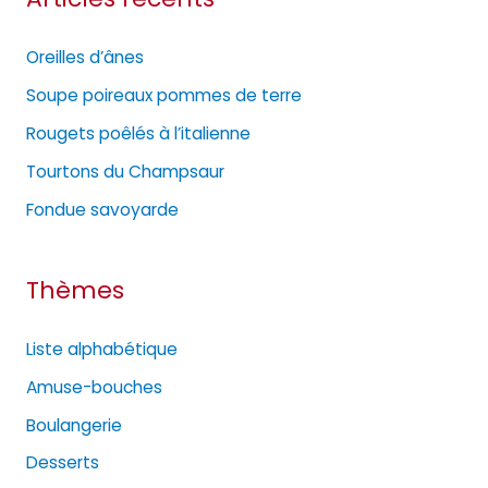
g
Oreilles d’ânes
o
Soupe poireaux pommes de terre
r
Rougets poêlés à l’italienne
i
e
Tourtons du Champsaur
s
Fondue savoyarde
Thèmes
Liste alphabétique
Amuse-bouches
Boulangerie
Desserts