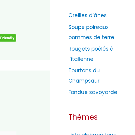
g
Oreilles d’ânes
o
Soupe poireaux
r
pommes de terre
i
e
Rougets poêlés à
s
l’italienne
Tourtons du
Champsaur
Fondue savoyarde
*
Thèmes
Liste alphabétique