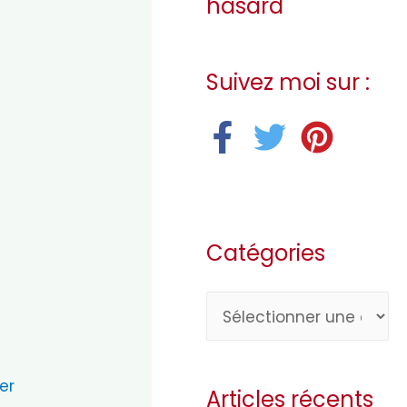
hasard
Suivez moi sur :
Catégories
C
a
t
er
Articles récents
é