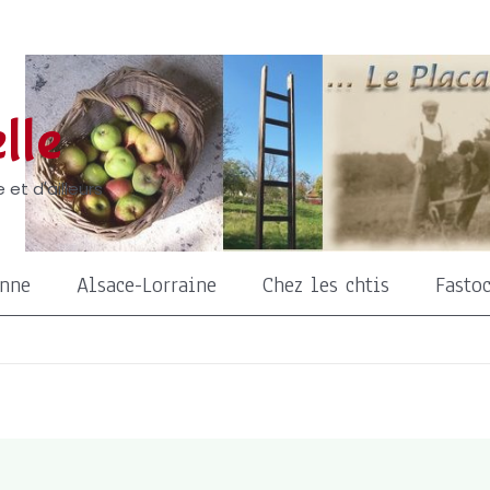
lle
 et d'ailleurs
onne
Alsace-Lorraine
Chez les chtis
Fasto