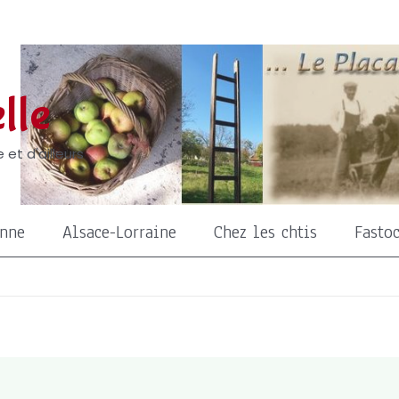
lle
 et d'ailleurs
onne
Alsace-Lorraine
Chez les chtis
Fasto