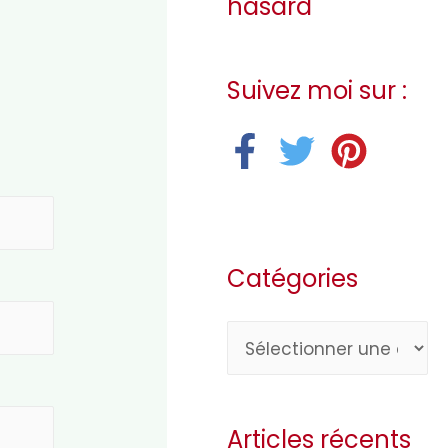
hasard
Suivez moi sur :
Catégories
C
a
t
Articles récents
é