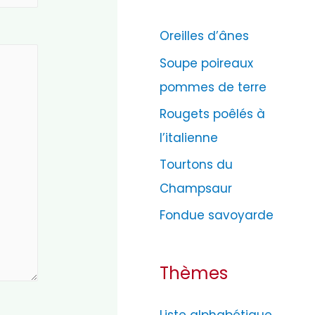
g
Oreilles d’ânes
o
Soupe poireaux
r
pommes de terre
i
e
Rougets poêlés à
s
l’italienne
Tourtons du
Champsaur
Fondue savoyarde
Thèmes
Liste alphabétique