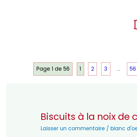
Page 1 de 56
1
2
3
…
56
Biscuits à la noix de
Laisser un commentaire
/
blanc d'o