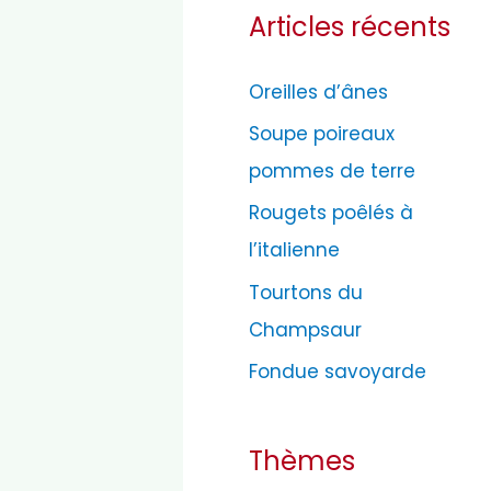
Articles récents
é
g
Oreilles d’ânes
o
Soupe poireaux
r
pommes de terre
i
e
Rougets poêlés à
s
l’italienne
Tourtons du
Champsaur
Fondue savoyarde
Thèmes