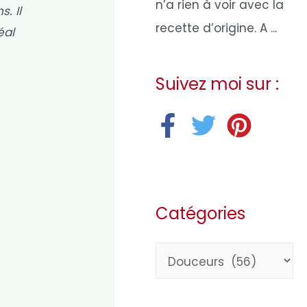
n’a rien à voir avec la
. Il
recette d’origine. A ...
éal
Suivez moi sur :
Catégories
C
a
t