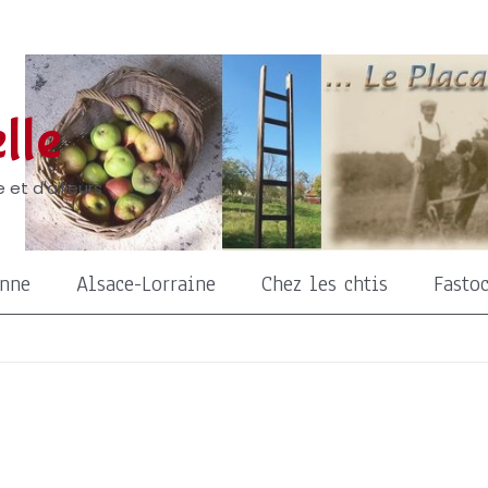
lle
 et d'ailleurs
onne
Alsace-Lorraine
Chez les chtis
Fasto