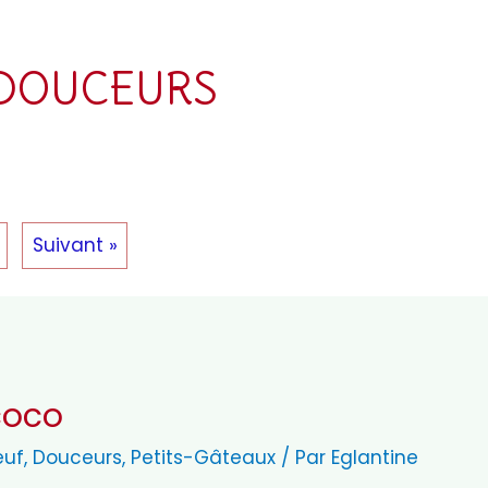
DOUCEURS
Suivant »
 coco
euf
,
Douceurs
,
Petits-Gâteaux
/ Par
Eglantine