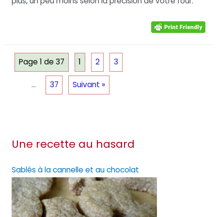
plus, un peu moins selon la précision de votre four.
Page 1 de 37
1
2
3
…
37
Suivant »
Une recette au hasard
Sablés à la cannelle et au chocolat