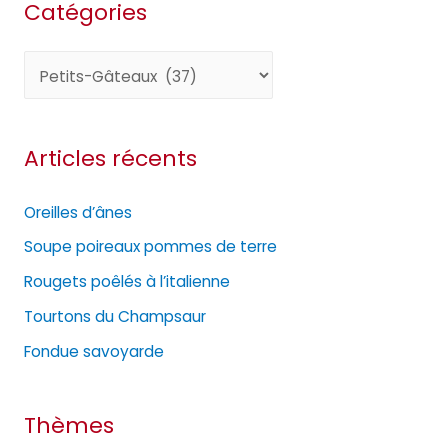
Catégories
C
a
t
Articles récents
é
g
Oreilles d’ânes
o
Soupe poireaux pommes de terre
r
Rougets poêlés à l’italienne
i
e
Tourtons du Champsaur
s
Fondue savoyarde
Thèmes