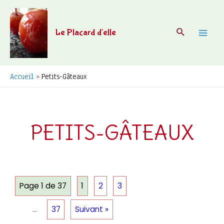
Aller
au
Recherche
Le Placard d'elle
contenu
Mai
Men
Accueil
Petits-Gâteaux
PETITS-GÂTEAUX
Page 1 de 37
1
2
3
…
37
Suivant »