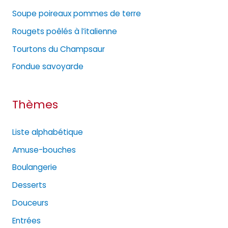
Soupe poireaux pommes de terre
r
Rougets poêlés à l’italienne
i
e
Tourtons du Champsaur
s
Fondue savoyarde
Thèmes
Liste alphabétique
Amuse-bouches
Boulangerie
Desserts
Douceurs
Entrées