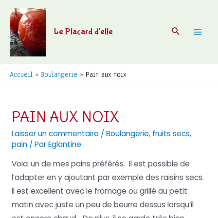
Aller
au
Recherche
Le Placard d'elle
contenu
Mai
Men
Accueil
Boulangerie
Pain aux noix
PAIN AUX NOIX
Laisser un commentaire
/
Boulangerie
,
fruits secs
,
pain
/ Par
Eglantine
Voici un de mes pains préférés. Il est possible de
l’adapter en y ajoutant par exemple des raisins secs.
Il est excellent avec le fromage ou grillé au petit
matin avec juste un peu de beurre dessus lorsqu’il