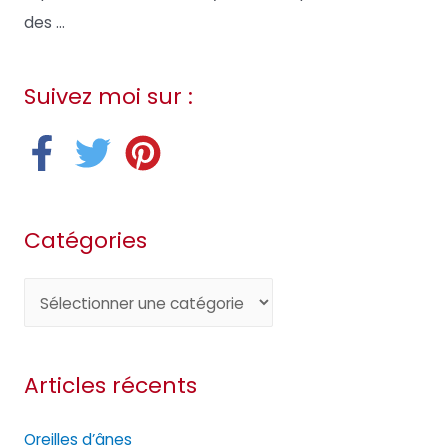
des ...
Suivez moi sur :
Catégories
C
a
t
Articles récents
é
g
Oreilles d’ânes
o