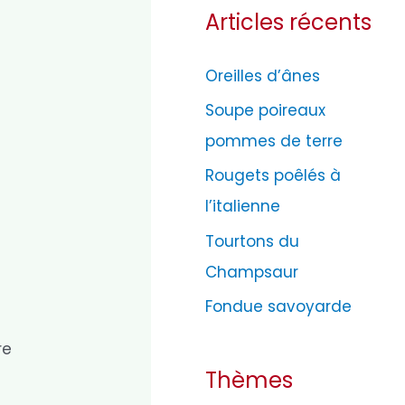
Articles récents
é
g
Oreilles d’ânes
o
Soupe poireaux
r
pommes de terre
i
e
Rougets poêlés à
s
l’italienne
Tourtons du
Champsaur
Fondue savoyarde
re
Thèmes