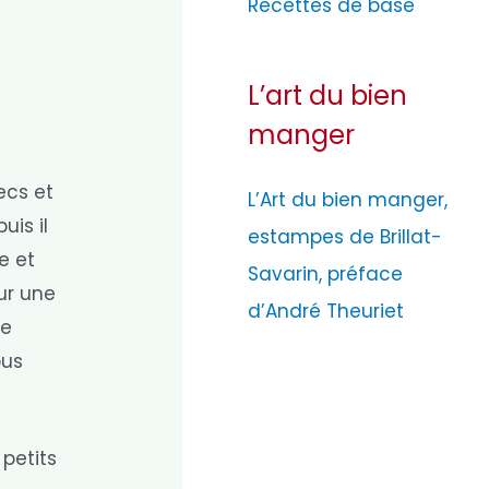
Recettes de base
L’art du bien
manger
ecs et
L’Art du bien manger,
uis il
estampes de Brillat-
e et
Savarin, préface
ur une
d’André Theuriet
ne
ous
 petits