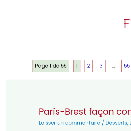
F
Page 1 de 55
1
2
3
…
55
Paris-Brest façon con
Laisser un commentaire
/
Desserts
,