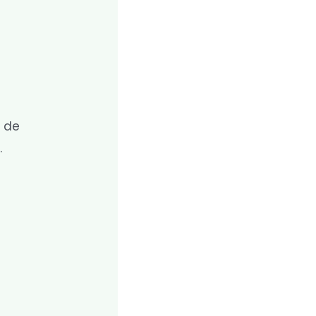
s de
.