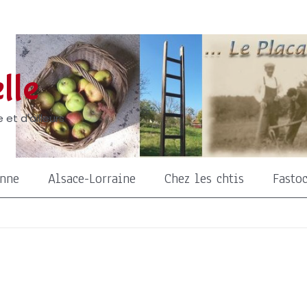
lle
 et d'ailleurs
onne
Alsace-Lorraine
Chez les chtis
Fasto