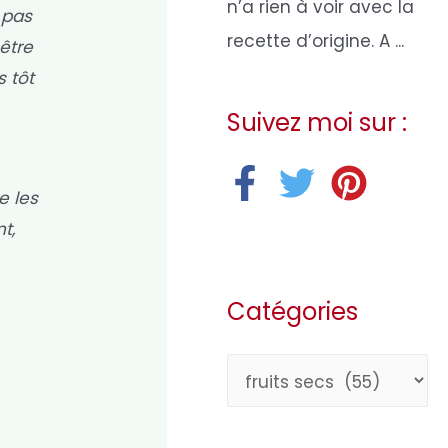
n’a rien à voir avec la
 pas
recette d’origine. A ...
être
s tôt
Suivez moi sur :
e les
t,
Catégories
C
a
t