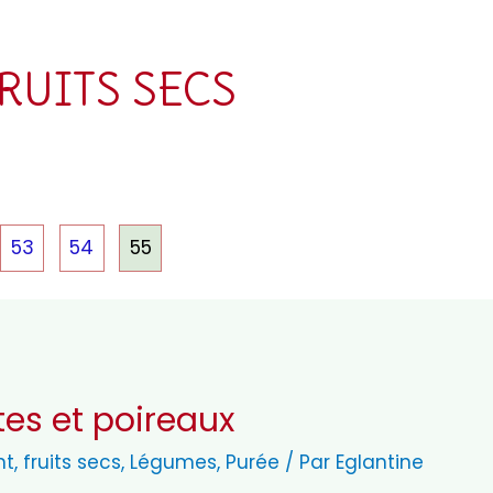
RUITS SECS
53
54
55
tes et poireaux
nt
,
fruits secs
,
Légumes
,
Purée
/ Par
Eglantine