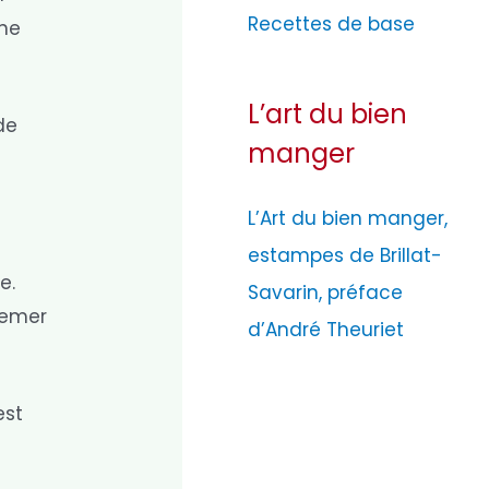
Recettes de base
une
L’art du bien
de
manger
L’Art du bien manger,
estampes de Brillat-
e.
Savarin, préface
semer
d’André Theuriet
est