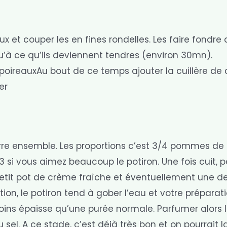
 et couper les en fines rondelles. Les faire fondre
u’à ce qu’ils deviennent tendres (environ 30mn).
r. poireauxAu bout de ce temps ajouter la cuillère d
er
rre ensemble. Les proportions c’est 3/4 pommes de 
3 si vous aimez beaucoup le potiron. Une fois cuit, 
 petit pot de crème fraîche et éventuellement une d
tion, le potiron tend à gober l’eau et votre préparat
moins épaisse qu’une purée normale. Parfumer alors l
sel. A ce stade, c’est déjà très bon et on pourrait l