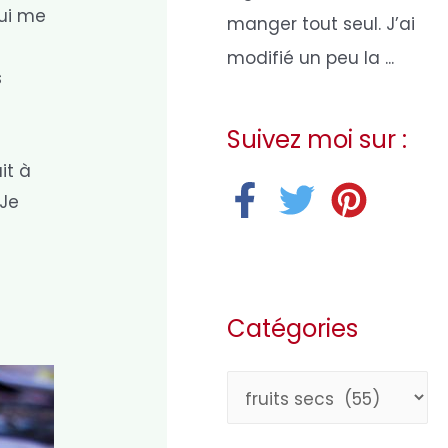
qui me
manger tout seul. J’ai
modifié un peu la ...
s
Suivez moi sur :
it à
 Je
Catégories
C
a