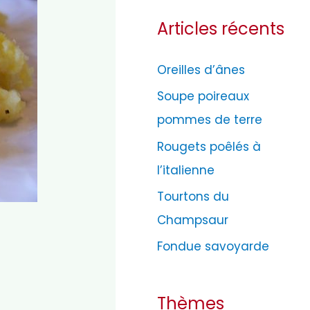
t
Articles récents
é
g
Oreilles d’ânes
o
Soupe poireaux
r
pommes de terre
i
e
Rougets poêlés à
s
l’italienne
Tourtons du
Champsaur
Fondue savoyarde
Thèmes