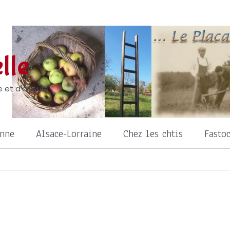
lle
 et d'ailleurs
onne
Alsace-Lorraine
Chez les chtis
Fasto