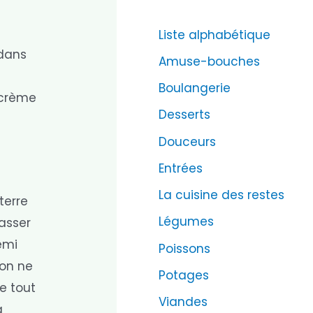
Liste alphabétique
 dans
Amuse-bouches
Boulangerie
e crème
Desserts
Douceurs
Entrées
La cuisine des restes
terre
Légumes
passer
emi
Poissons
ion ne
Potages
e tout
Viandes
a