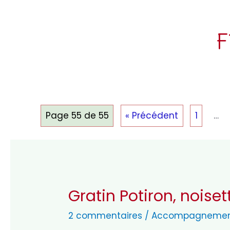
F
Page 55 de 55
« Précédent
1
…
Gratin Potiron, noiset
2 commentaires
/
Accompagneme