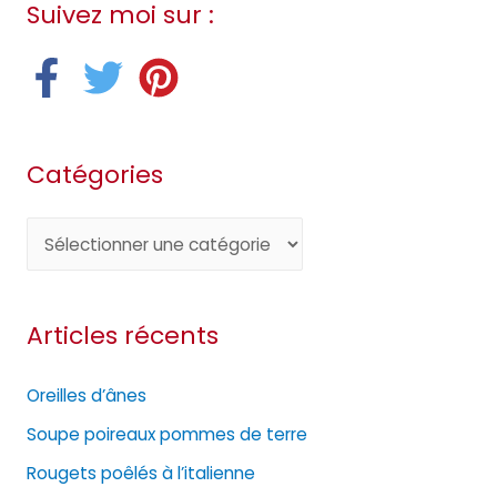
Suivez moi sur :
Catégories
C
a
t
Articles récents
é
g
Oreilles d’ânes
o
Soupe poireaux pommes de terre
r
Rougets poêlés à l’italienne
i