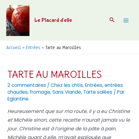
Aller
au
Recherche
Le Placard d'elle
contenu
Mai
Men
Accueil
Entrées
Tarte au Maroilles
TARTE AU MAROILLES
2 commentaires
/
Chez les chtis
,
Entrées
,
entrées
chaudes
,
fromage
,
Sans Viande
,
Tarte salées
/ Par
Eglantine
Heureusement que sur ma route, il y a eu Christine
et Michèle sinon, cette recette n’aurait jamais vu le
jour. Christine est à l’origine de la pâte à pain.
Michèle quant à elle, m’avait expliquée que