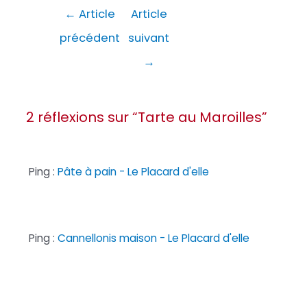
Navigation
←
Article
Article
de
précédent
suivant
l’article
→
2 réflexions sur “Tarte au Maroilles”
Ping :
Pâte à pain - Le Placard d'elle
Ping :
Cannellonis maison - Le Placard d'elle