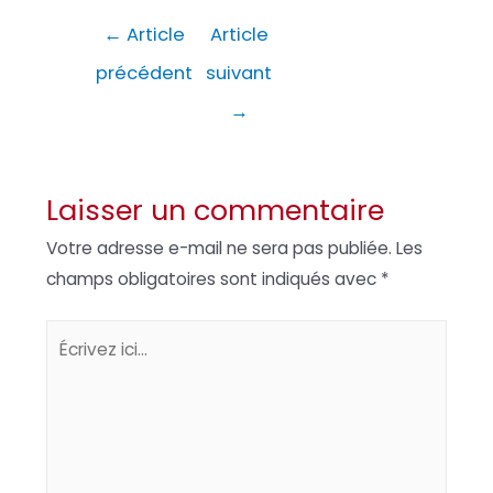
Navigation
←
Article
Article
de
précédent
suivant
l’article
→
Laisser un commentaire
Votre adresse e-mail ne sera pas publiée.
Les
champs obligatoires sont indiqués avec
*
Écrivez
ici…