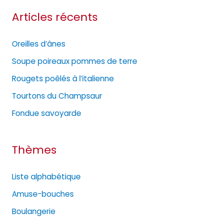
t
Articles récents
é
g
Oreilles d’ânes
o
Soupe poireaux pommes de terre
r
Rougets poêlés à l’italienne
i
e
Tourtons du Champsaur
s
Fondue savoyarde
Thèmes
Liste alphabétique
Amuse-bouches
Boulangerie