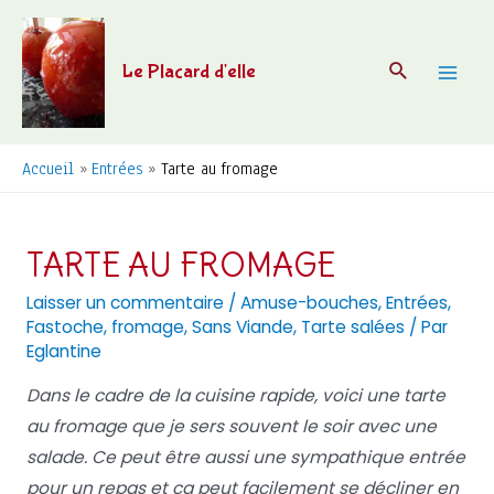
Aller
au
Recherche
Le Placard d'elle
contenu
Mai
Men
Accueil
Entrées
Tarte au fromage
TARTE AU FROMAGE
Laisser un commentaire
/
Amuse-bouches
,
Entrées
,
Fastoche
,
fromage
,
Sans Viande
,
Tarte salées
/ Par
Eglantine
Dans le cadre de la cuisine rapide, voici une tarte
au fromage que je sers souvent le soir avec une
salade. Ce peut être aussi une sympathique entrée
pour un repas et ça peut facilement se décliner en