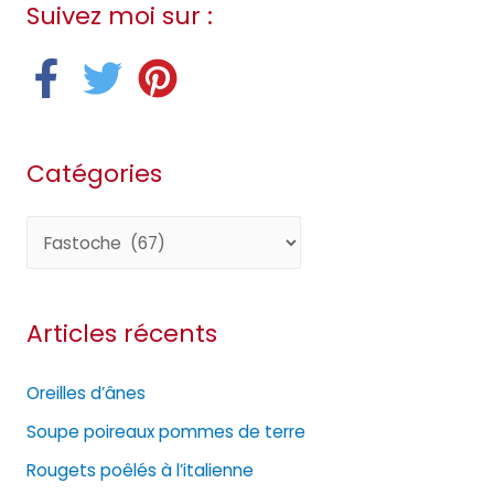
Suivez moi sur :
Catégories
C
a
t
Articles récents
é
g
Oreilles d’ânes
o
Soupe poireaux pommes de terre
r
Rougets poêlés à l’italienne
i