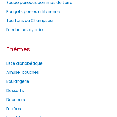
Soupe poireaux pommes de terre
r
Rougets poêlés à l’italienne
i
e
Tourtons du Champsaur
s
Fondue savoyarde
Thèmes
Liste alphabétique
Amuse-bouches
Boulangerie
Desserts
Douceurs
Entrées