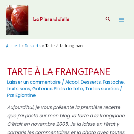
Aller
au
Recherche
Le Placard d'elle
contenu
Mai
Men
Accueil
Desserts
Tarte à la frangipane
TARTE À LA FRANGIPANE
Laisser un commentaire
/
Alcool
,
Desserts
,
Fastoche
,
fruits secs
,
Gâteaux
,
Plats de fête
,
Tartes sucrées
/
Par
Eglantine
Aujourd’hui, je vous présente la première recette
que j’ai posté sur mon blog, la tarte à la frangipane.
C’était en novembre 2005. Je la laisse en l’état y
compris les commentaires et la photo avec toutes