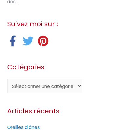
des ...
Suivez moi sur :
Catégories
C
a
t
Articles récents
é
g
Oreilles d’ânes
o