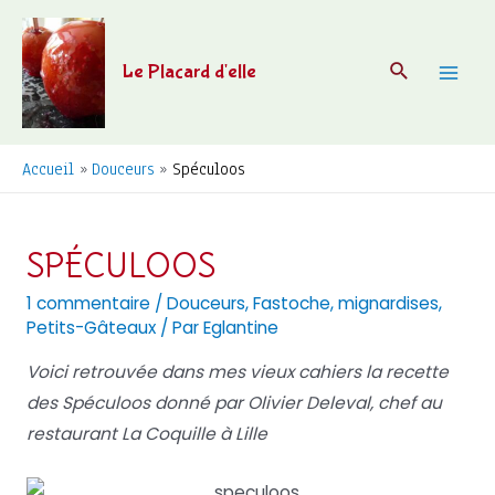
Aller
au
Recherche
Le Placard d'elle
contenu
Mai
Men
Accueil
Douceurs
Spéculoos
SPÉCULOOS
1 commentaire
/
Douceurs
,
Fastoche
,
mignardises
,
Petits-Gâteaux
/ Par
Eglantine
Voici retrouvée dans mes vieux cahiers la recette
des Spéculoos donné par Olivier Deleval, chef au
restaurant La Coquille à Lille