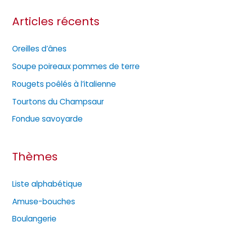
t
Articles récents
é
g
Oreilles d’ânes
o
Soupe poireaux pommes de terre
r
Rougets poêlés à l’italienne
i
e
Tourtons du Champsaur
s
Fondue savoyarde
Thèmes
Liste alphabétique
Amuse-bouches
Boulangerie