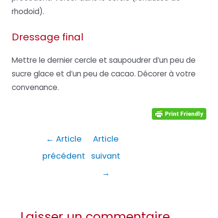
rhodoid).
Dressage final
Mettre le dernier cercle et saupoudrer d’un peu de
sucre glace et d’un peu de cacao. Décorer à votre
convenance.
Navigation
←
Article
Article
de
précédent
suivant
l’article
→
Laisser un commentaire