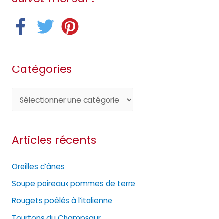
Catégories
C
a
t
Articles récents
é
g
Oreilles d’ânes
o
Soupe poireaux pommes de terre
r
Rougets poêlés à l’italienne
i
e
Tourtons du Champsaur