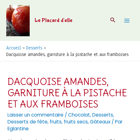
Aller
au
Recherche
Le Placard d'elle
contenu
Mai
Men
Accueil
Desserts
Dacquoise amandes, garniture à la pistache et aux framboises
DACQUOISE AMANDES,
GARNITURE À LA PISTACHE
ET AUX FRAMBOISES
Laisser un commentaire
/
Chocolat
,
Desserts
,
Desserts de fête
,
fruits
,
fruits secs
,
Gâteaux
/ Par
Eglantine