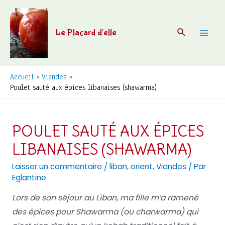
Aller
au
Recherche
Le Placard d'elle
contenu
Mai
Men
Accueil
Viandes
Poulet sauté aux épices libanaises (shawarma)
POULET SAUTÉ AUX ÉPICES
LIBANAISES (SHAWARMA)
Laisser un commentaire
/
liban
,
orient
,
Viandes
/ Par
Eglantine
Lors de son séjour au Liban, ma fille m’a ramené
des épices pour Shawarma (ou charwarma) qui