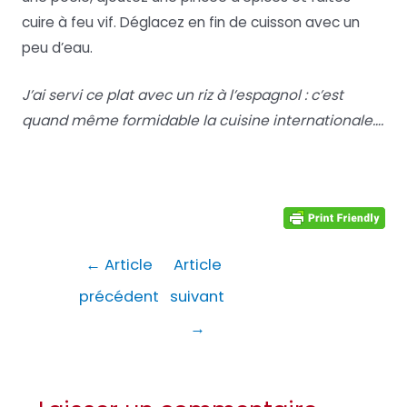
cuire à feu vif. Déglacez en fin de cuisson avec un
peu d’eau.
J’ai servi ce plat avec un riz à l’espagnol : c’est
quand même formidable la cuisine internationale….
Navigation
←
Article
Article
de
précédent
suivant
l’article
→