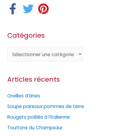
Catégories
C
a
t
Articles récents
é
g
Oreilles d’ânes
o
Soupe poireaux pommes de terre
r
Rougets poêlés à l’italienne
i
e
Tourtons du Champsaur
s