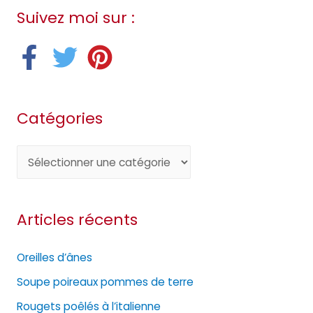
Suivez moi sur :
Catégories
C
a
t
Articles récents
é
g
Oreilles d’ânes
o
Soupe poireaux pommes de terre
r
Rougets poêlés à l’italienne
i