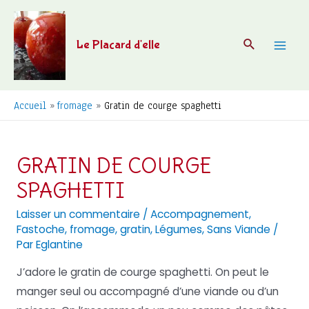
Aller
au
Recherche
Le Placard d'elle
contenu
Mai
Men
Accueil
fromage
Gratin de courge spaghetti
GRATIN DE COURGE
SPAGHETTI
Laisser un commentaire
/
Accompagnement
,
Fastoche
,
fromage
,
gratin
,
Légumes
,
Sans Viande
/
Par
Eglantine
J’adore le gratin de courge spaghetti. On peut le
manger seul ou accompagné d’une viande ou d’un