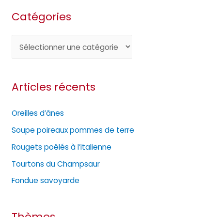
Catégories
C
a
t
Articles récents
é
g
Oreilles d’ânes
o
Soupe poireaux pommes de terre
r
Rougets poêlés à l’italienne
i
e
Tourtons du Champsaur
s
Fondue savoyarde
Thèmes