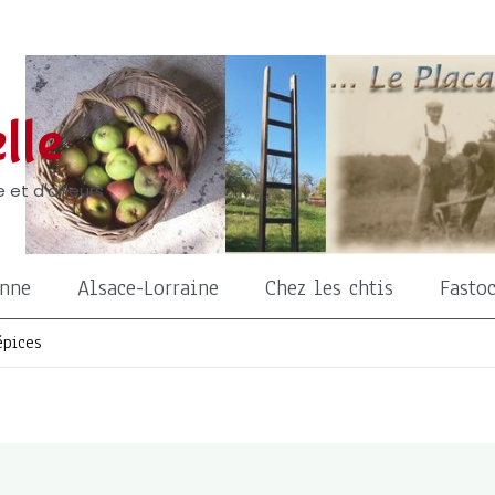
lle
 et d'ailleurs
onne
Alsace-Lorraine
Chez les chtis
Fasto
épices