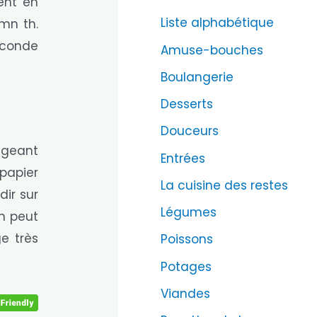
ent en
Liste alphabétique
 mn th.
seconde
Amuse-bouches
Boulangerie
Desserts
Douceurs
angeant
Entrées
papier
La cuisine des restes
dir sur
Légumes
n peut
e très
Poissons
Potages
Viandes