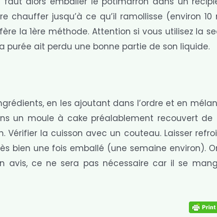
l faut alors emballer le potimarron dans un récipi
re chauffer jusqu’à ce qu’il ramollisse (environ 10
ère la 1ère méthode. Attention si vous utilisez la 
 purée ait perdu une bonne partie de son liquide.
ingrédients, en les ajoutant dans l’ordre et en mél
ans un moule à cake préalablement recouvert de 
n. Vérifier la cuisson avec un couteau. Laisser refroi
rès bien une fois emballé (une semaine environ). O
 avis, ce ne sera pas nécessaire car il se mang