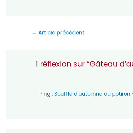
Navigation
←
Article précédent
de
l’article
1 réflexion sur “Gâteau d
Ping :
Soufflé d'automne au potiron -