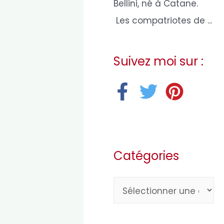
Bellini, né à Catane.
Les compatriotes de ...
Suivez moi sur :
Catégories
C
a
t