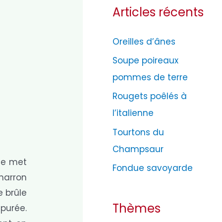
Articles récents
é
g
Oreilles d’ânes
o
Soupe poireaux
r
pommes de terre
i
e
Rougets poêlés à
s
l’italienne
Tourtons du
Champsaur
je met
Fondue savoyarde
imarron
e brûle
Thèmes
 purée.