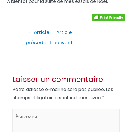
A bientôt pour la suite de mes essais de Noël.
Navigation
←
Article
Article
de
précédent
suivant
l’article
→
Laisser un commentaire
Votre adresse e-mail ne sera pas publiée.
Les
champs obligatoires sont indiqués avec
*
Écrivez
ici…