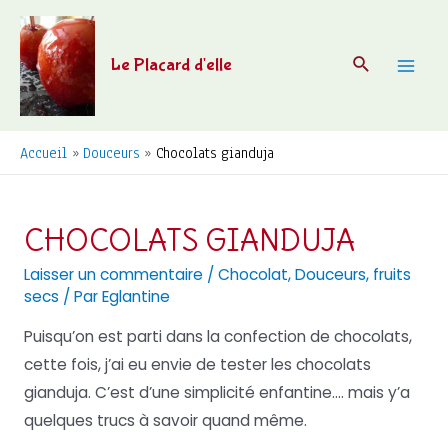
Aller
au
Recherche
Le Placard d'elle
contenu
Mai
Men
Accueil
Douceurs
Chocolats gianduja
CHOCOLATS GIANDUJA
Laisser un commentaire
/
Chocolat
,
Douceurs
,
fruits
secs
/ Par
Eglantine
Puisqu’on est parti dans la confection de chocolats,
cette fois, j’ai eu envie de tester les chocolats
gianduja. C’est d’une simplicité enfantine…. mais y’a
quelques trucs à savoir quand même.