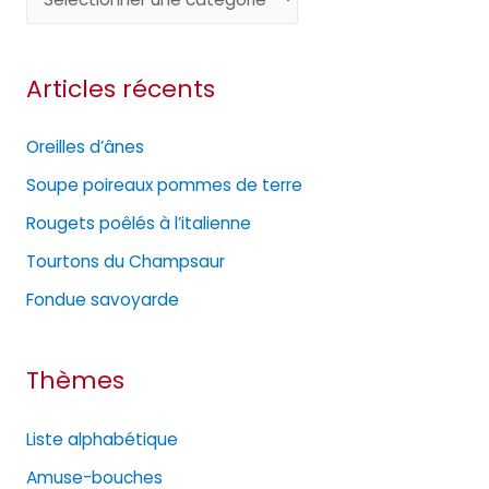
a
t
Articles récents
é
g
Oreilles d’ânes
o
Soupe poireaux pommes de terre
r
Rougets poêlés à l’italienne
i
e
Tourtons du Champsaur
s
Fondue savoyarde
Thèmes
Liste alphabétique
Amuse-bouches