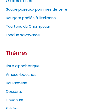
Oreilles d’ânes
o
Soupe poireaux pommes de terre
r
Rougets poêlés à l’italienne
i
e
Tourtons du Champsaur
s
Fondue savoyarde
Thèmes
Liste alphabétique
Amuse-bouches
Boulangerie
Desserts
Douceurs
Entrées