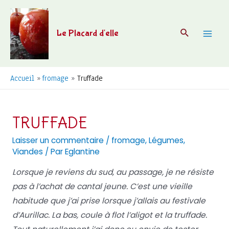
Aller
au
Recherche
Le Placard d'elle
contenu
Mai
Men
Accueil
fromage
Truffade
TRUFFADE
Laisser un commentaire
/
fromage
,
Légumes
,
Viandes
/ Par
Eglantine
Lorsque je reviens du sud, au passage, je ne résiste
pas à l’achat de cantal jeune. C’est une vieille
habitude que j’ai prise lorsque j’allais au festivale
d’Aurillac. La bas, coule à flot l’aligot et la truffade.