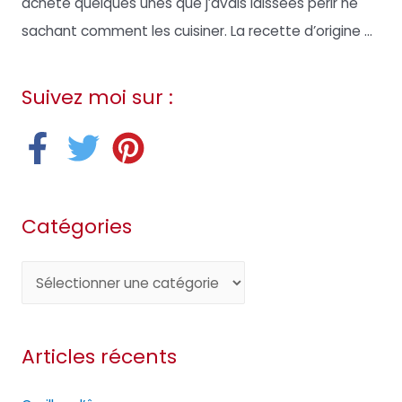
acheté quelques unes que j’avais laissées périr ne
sachant comment les cuisiner. La recette d’origine ...
Suivez moi sur :
Catégories
C
a
t
Articles récents
é
g