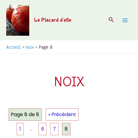
Aller
au
Recherche
Le Placard d'elle
contenu
Mai
Men
Accueil
noix
Page 8
NOIX
Page 8 de 8
« Précédent
1
…
6
7
8