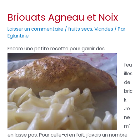
Briouats Agneau et Noix
Laisser un commentaire
/
fruits secs
,
Viandes
/ Par
Eglantine
Encore une petite recette pour garnir des
feu
illes
de
bric
k.
Je
ne
m’
en lasse pas. Pour celle-ci en fait, j’avais un nombre