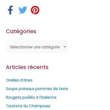
Catégories
C
a
t
Articles récents
é
g
Oreilles d’ânes
o
Soupe poireaux pommes de terre
r
Rougets poêlés à l’italienne
i
e
Tourtons du Champsaur