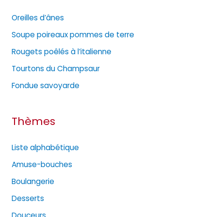
g
Oreilles d’ânes
o
Soupe poireaux pommes de terre
r
Rougets poêlés à l’italienne
i
e
Tourtons du Champsaur
s
Fondue savoyarde
Thèmes
Liste alphabétique
Amuse-bouches
Boulangerie
Desserts
Douceurs