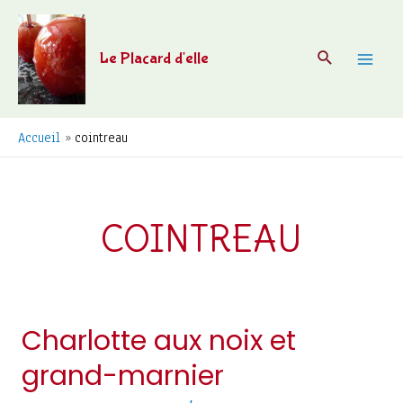
Aller
au
Recherche
Le Placard d'elle
contenu
Mai
Men
Accueil
cointreau
COINTREAU
Charlotte aux noix et
grand-marnier