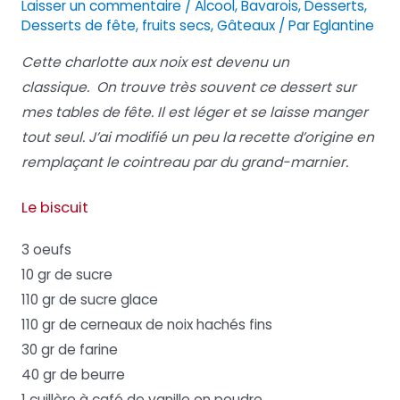
Laisser un commentaire
/
Alcool
,
Bavarois
,
Desserts
,
Desserts de fête
,
fruits secs
,
Gâteaux
/ Par
Eglantine
Cette charlotte aux noix est devenu un
classique. On trouve très souvent ce dessert sur
mes tables de fête. Il est léger et se laisse manger
tout seul. J’ai modifié un peu la recette d’origine en
remplaçant le cointreau par du grand-marnier.
Le biscuit
3 oeufs
10 gr de sucre
110 gr de sucre glace
110 gr de cerneaux de noix hachés fins
30 gr de farine
40 gr de beurre
1 cuillère à café de vanille en poudre.