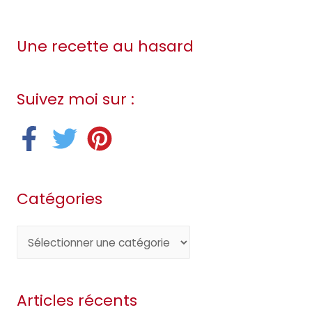
Une recette au hasard
Suivez moi sur :
Catégories
C
a
t
Articles récents
é