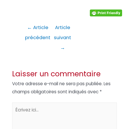
Navigation
←
Article
Article
de
précédent
suivant
l’article
→
Laisser un commentaire
Votre adresse e-mail ne sera pas publiée.
Les
champs obligatoires sont indiqués avec
*
Écrivez
ici…