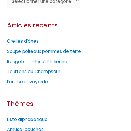
a
t
Articles récents
é
g
Oreilles d’ânes
o
Soupe poireaux pommes de terre
r
Rougets poêlés à l’italienne
i
e
Tourtons du Champsaur
s
Fondue savoyarde
Thèmes
Liste alphabétique
Amuse-bouches