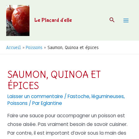
Aller
au
Recherche
Le Placard d'elle
contenu
Mai
Men
Accueil
Poissons
Saumon, Quinoa et épices
SAUMON, QUINOA ET
ÉPICES
Laisser un commentaire
/
Fastoche
,
légumineuses
,
Poissons
/ Par
Eglantine
Faire une sauce pour accompagner un poisson est
chose aisée. Pas vraiment besoin de savoir cuisiner.
Par contre, il est important d’avoir sous la main des