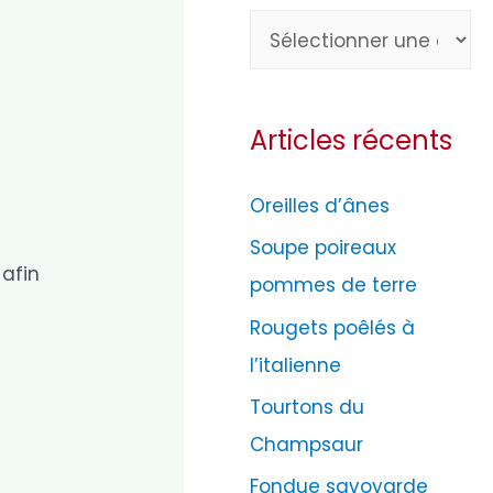
C
a
t
Articles récents
é
g
Oreilles d’ânes
o
Soupe poireaux
r
 afin
pommes de terre
i
e
Rougets poêlés à
s
l’italienne
Tourtons du
Champsaur
Fondue savoyarde