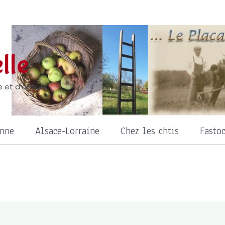
lle
 et d'ailleurs
onne
Alsace-Lorraine
Chez les chtis
Fasto