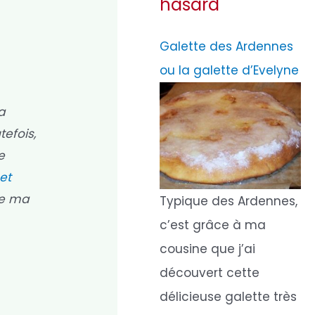
hasard
Galette des Ardennes
ou la galette d’Evelyne
a
efois,
e
 et
de ma
Typique des Ardennes,
c’est grâce à ma
cousine que j’ai
découvert cette
délicieuse galette très