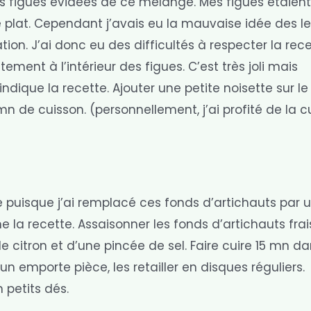
 les figues évidées de ce mélange. Mes figues étaien
e plat. Cependant j’avais eu la mauvaise idée des l
ion. J’ai donc eu des difficultés à respecter la rece
ctement à l’intérieur des figues. C’est très joli mais
ique la recette. Ajouter une petite noisette sur le
n de cuisson. (personnellement, j’ai profité de la c
e puisque j’ai remplacé ces fonds d’artichauts par 
 la recette. Assaisonner les fonds d’artichauts frai
us de citron et d’une pincée de sel. Faire cuire 15 mn d
 un emporte pièce, les retailler en disques réguliers.
n petits dés.