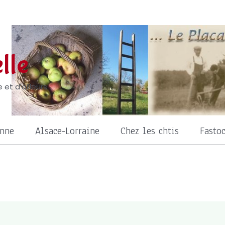
lle
 et d'ailleurs
onne
Alsace-Lorraine
Chez les chtis
Fasto