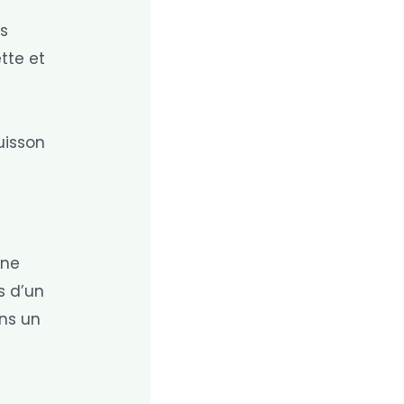
t
es
tte et
uisson
une
s d’un
ans un