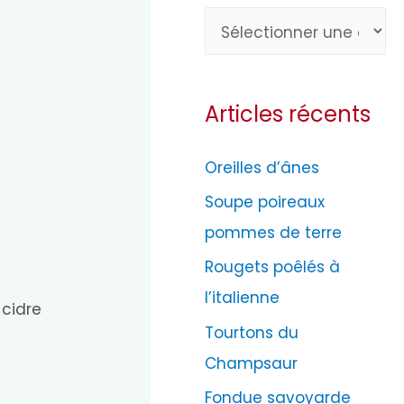
C
a
t
Articles récents
é
g
Oreilles d’ânes
o
Soupe poireaux
r
pommes de terre
i
e
Rougets poêlés à
s
l’italienne
 cidre
Tourtons du
Champsaur
Fondue savoyarde