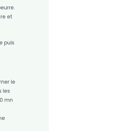
eurre.
re et
e puis
rner le
s les
(10 mn
me