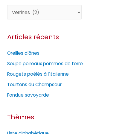
C
a
t
Articles récents
é
g
Oreilles d’ânes
o
Soupe poireaux pommes de terre
r
Rougets poêlés à l’italienne
i
e
Tourtons du Champsaur
s
Fondue savoyarde
Thèmes
Liste alphabétique