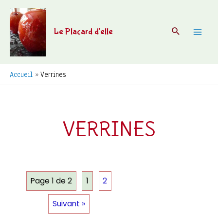
Aller
au
Recherche
Le Placard d'elle
contenu
Mai
Men
Accueil
Verrines
VERRINES
Page 1 de 2
1
2
Suivant »