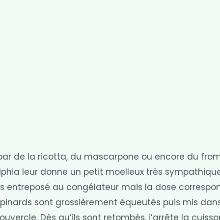
 par de la ricotta, du mascarpone ou encore du fr
lphia leur donne un petit moelleux très sympathique
ais entreposé au congélateur mais la dose correspo
 épinards sont grossièrement équeutés puis mis dan
uvercle. Dès qu’ils sont retombés, j’arrête la cuisso