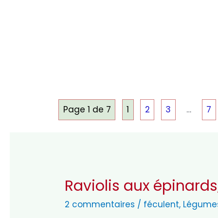
Page 1 de 7
1
2
3
…
7
Raviolis aux épinards
2 commentaires
/
féculent
,
Légume