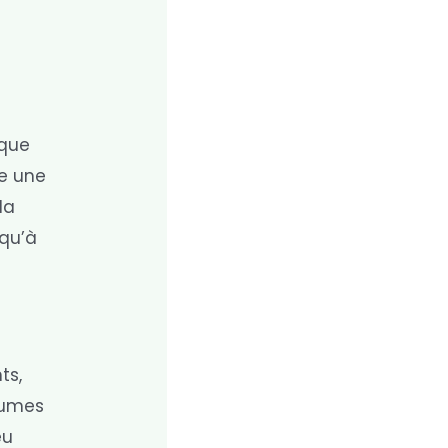
aque
se une
la
 qu’à
ts,
égumes
eu