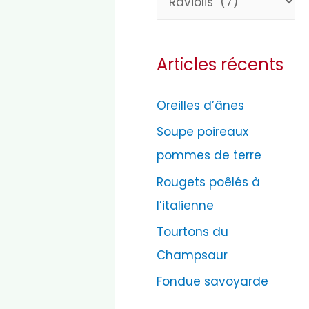
a
t
Articles récents
é
g
Oreilles d’ânes
o
Soupe poireaux
r
pommes de terre
i
e
Rougets poêlés à
s
l’italienne
Tourtons du
Champsaur
Fondue savoyarde