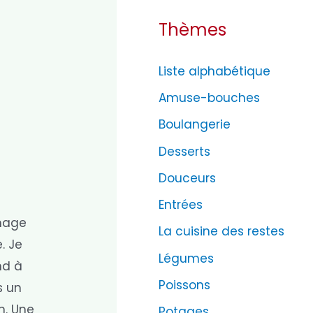
Thèmes
Liste alphabétique
Amuse-bouches
Boulangerie
Desserts
Douceurs
Entrées
omage
La cuisine des restes
. Je
Légumes
nd à
Poissons
s un
n. Une
Potages