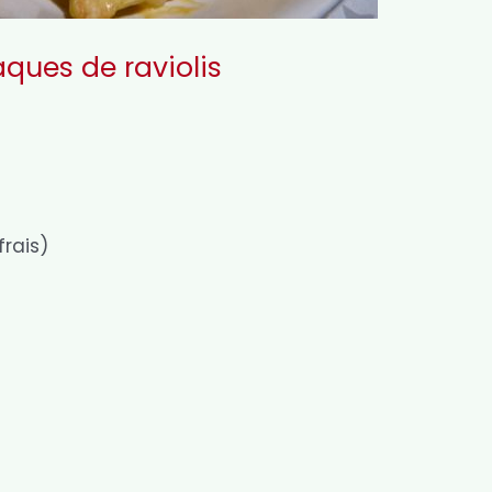
aques de raviolis
a
frais)