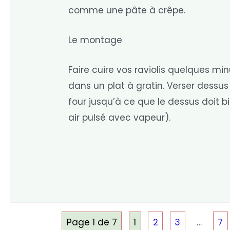
comme une pâte à crêpe.
Le montage
Faire cuire vos raviolis quelques m
dans un plat à gratin. Verser dessu
four jusqu’à ce que le dessus doit bi
air pulsé avec vapeur).
Page 1 de 7
1
2
3
…
7