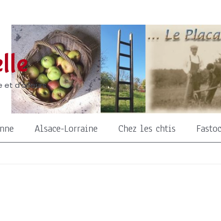
lle
 et d'ailleurs
onne
Alsace-Lorraine
Chez les chtis
Fasto