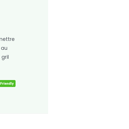
mettre
 au
gril