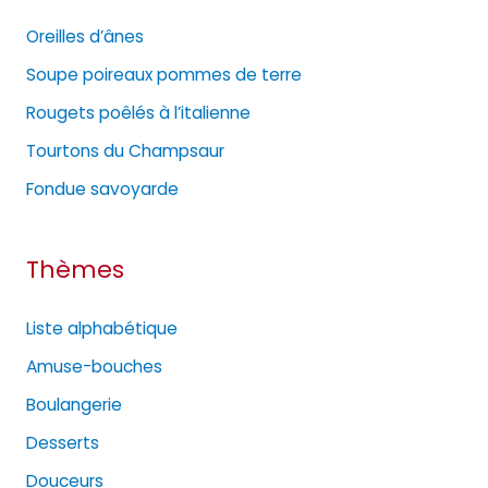
g
Oreilles d’ânes
o
Soupe poireaux pommes de terre
r
Rougets poêlés à l’italienne
i
e
Tourtons du Champsaur
s
Fondue savoyarde
Thèmes
Liste alphabétique
Amuse-bouches
Boulangerie
Desserts
Douceurs