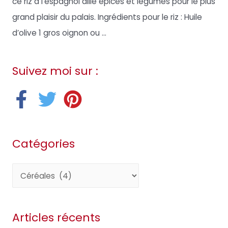
ce riz à l’espagnol allie épices et légumes pour le plus
grand plaisir du palais. Ingrédients pour le riz : Huile
d’olive 1 gros oignon ou ...
Suivez moi sur :
Catégories
C
a
t
Articles récents
é