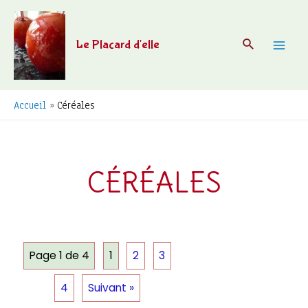
Aller
au
Recherche
Le Placard d'elle
contenu
Mai
Men
Accueil
Céréales
CÉRÉALES
Page 1 de 4
1
2
3
4
Suivant »