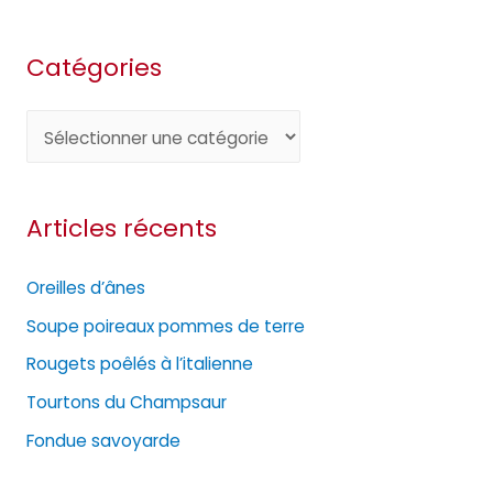
Catégories
C
a
t
Articles récents
é
g
Oreilles d’ânes
o
Soupe poireaux pommes de terre
r
Rougets poêlés à l’italienne
i
e
Tourtons du Champsaur
s
Fondue savoyarde