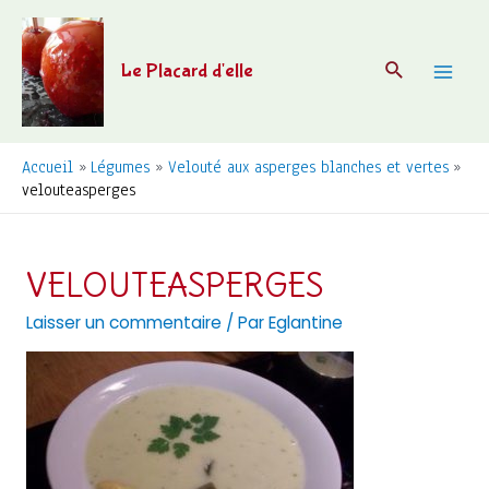
Aller
au
Recherche
Le Placard d'elle
contenu
Mai
Men
Accueil
Légumes
Velouté aux asperges blanches et vertes
velouteasperges
VELOUTEASPERGES
Laisser un commentaire
/ Par
Eglantine