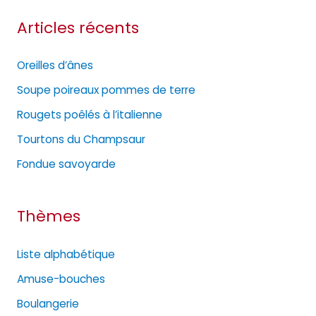
t
Articles récents
é
g
Oreilles d’ânes
o
Soupe poireaux pommes de terre
r
Rougets poêlés à l’italienne
i
e
Tourtons du Champsaur
s
Fondue savoyarde
Thèmes
Liste alphabétique
Amuse-bouches
Boulangerie