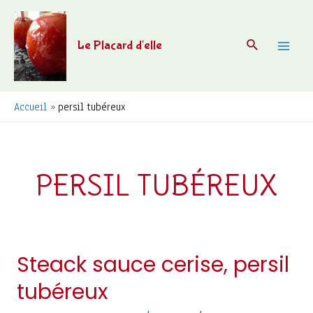
Aller
au
Recherche
Le Placard d'elle
contenu
Mai
Men
Accueil
persil tubéreux
PERSIL TUBÉREUX
Steack sauce cerise, persil
tubéreux