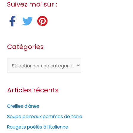
Suivez moi sur :
Catégories
C
a
t
Articles récents
é
g
Oreilles d’ânes
o
Soupe poireaux pommes de terre
r
Rougets poêlés à l’italienne
i