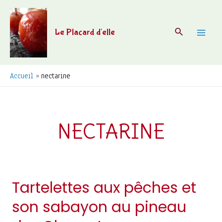
Aller
au
Recherche
Le Placard d'elle
contenu
Mai
Men
Accueil
nectarine
NECTARINE
Tartelettes aux pêches et
son sabayon au pineau