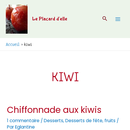
Aller
au
Recherche
Le Placard d'elle
contenu
Mai
Men
Accueil
kiwi
KIWI
Chiffonnade aux kiwis
1 commentaire
/
Desserts
,
Desserts de fête
,
fruits
/
Par
Eglantine