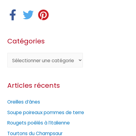
Catégories
C
a
t
Articles récents
é
g
Oreilles d’ânes
o
Soupe poireaux pommes de terre
r
Rougets poêlés à l’italienne
i
e
Tourtons du Champsaur