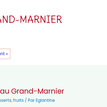
AND-MARNIER
nt »
t au Grand-Marnier
sserts
,
fruits
/ Par
Eglantine