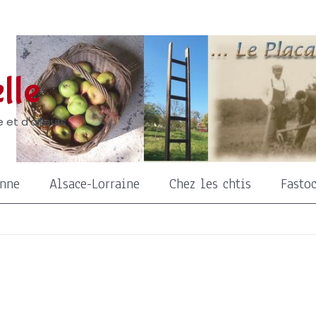
lle
 et d'ailleurs
onne
Alsace-Lorraine
Chez les chtis
Fasto