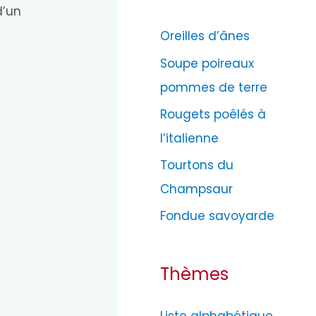
d’un
g
Oreilles d’ânes
o
Soupe poireaux
r
pommes de terre
i
e
Rougets poêlés à
s
l’italienne
Tourtons du
Champsaur
Fondue savoyarde
Thèmes
Liste alphabétique