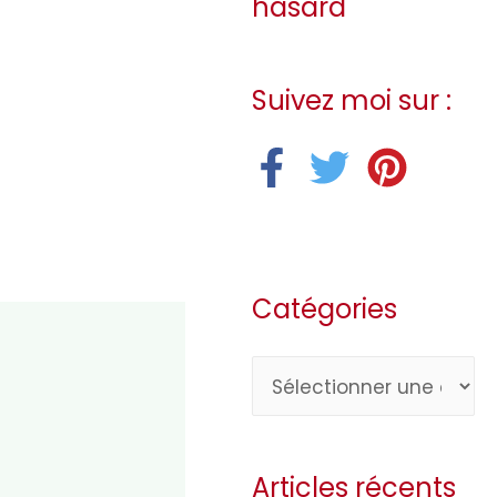
hasard
Suivez moi sur :
Catégories
C
a
t
Articles récents
é