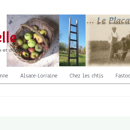
lle
 et d'ailleurs
onne
Alsace-Lorraine
Chez les chtis
Fasto