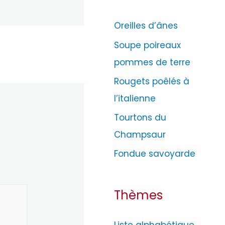
g
Oreilles d’ânes
o
Soupe poireaux
r
pommes de terre
i
e
Rougets poêlés à
s
l’italienne
Tourtons du
Champsaur
*
Fondue savoyarde
Thèmes
Liste alphabétique