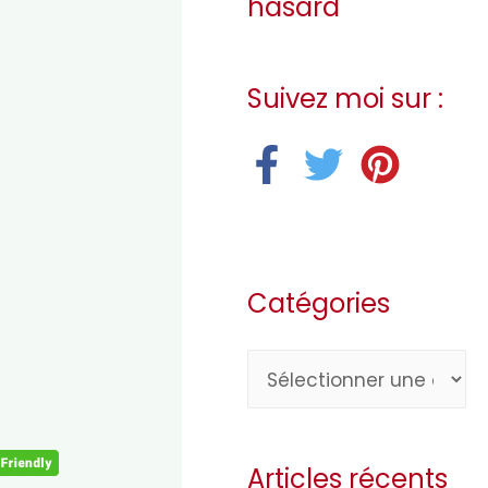
hasard
Suivez moi sur :
Catégories
C
a
t
Articles récents
é