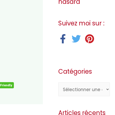
hasard
Suivez moi sur :
Catégories
C
a
t
Articles récents
é