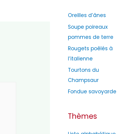
g
Oreilles d’ânes
o
Soupe poireaux
r
pommes de terre
i
e
Rougets poêlés à
s
l’italienne
*
Tourtons du
Champsaur
Fondue savoyarde
Thèmes
Liste alphabétique