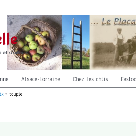
lle
 et d'ailleurs
onne
Alsace-Lorraine
Chez les chtis
Fasto
ix
toupie