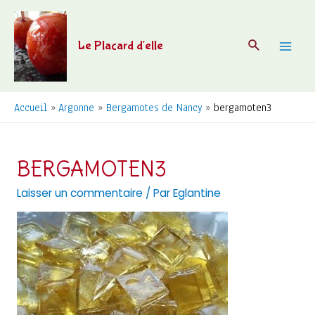
Aller
au
Recherche
Le Placard d'elle
contenu
Mai
Men
Accueil
Argonne
Bergamotes de Nancy
bergamoten3
BERGAMOTEN3
Laisser un commentaire
/ Par
Eglantine