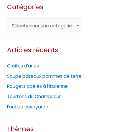
Catégories
C
a
t
Articles récents
é
g
Oreilles d’ânes
o
Soupe poireaux pommes de terre
r
Rougets poêlés à l’italienne
i
e
Tourtons du Champsaur
s
Fondue savoyarde
Thèmes