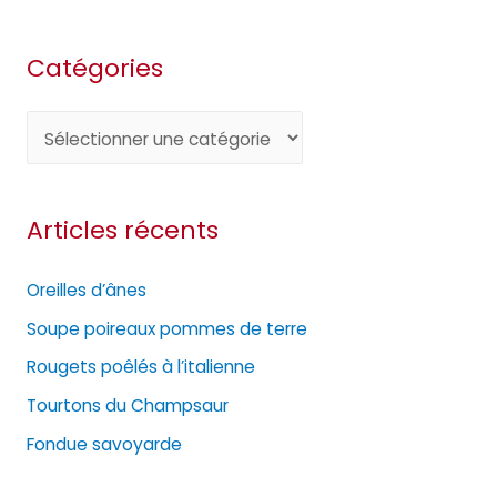
Catégories
C
a
t
Articles récents
é
g
Oreilles d’ânes
o
Soupe poireaux pommes de terre
r
Rougets poêlés à l’italienne
i
e
Tourtons du Champsaur
s
Fondue savoyarde