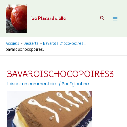
Aller
au
Recherche
Le Placard d'elle
contenu
Mai
Men
Accueil
Desserts
Bavarois Choco-poires
bavaroischocopoires3
BAVAROISCHOCOPOIRES3
Laisser un commentaire
/ Par
Eglantine