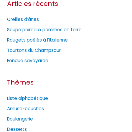
Articles récents
é
g
Oreilles d’ânes
o
Soupe poireaux pommes de terre
r
Rougets poêlés à l’italienne
i
e
Tourtons du Champsaur
s
Fondue savoyarde
Thèmes
Liste alphabétique
Amuse-bouches
Boulangerie
Desserts