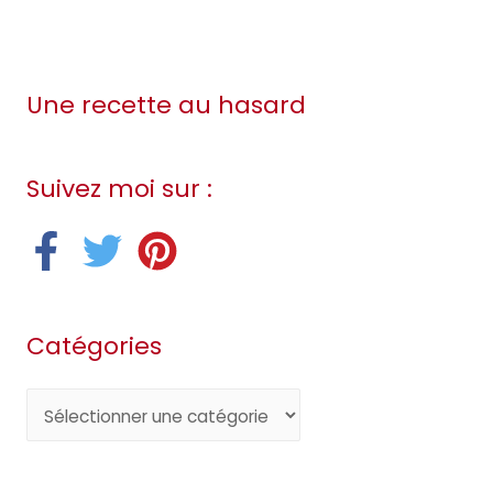
Une recette au hasard
Suivez moi sur :
Catégories
C
a
t