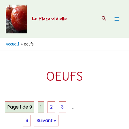
Aller
au
Recherche
Le Placard d'elle
contenu
Mai
Men
Accueil
oeufs
OEUFS
Page 1 de 9
1
2
3
…
9
Suivant »